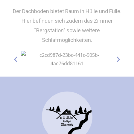
Der Dachboden bietet Raum in Hülle und Fülle.
Hier befinden sich zudem das Zimmer
“Bergstation” sowie weitere
Schlafmöglichkeiten.