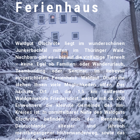
Ferienhaus
Waldgut Ölschröte liegt im wunderschönen
Junkerbachtal mitten im Thüringer Wald.
Nachbarn gibt es – bis auf die vielfältige Tierwelt
– keine. Egal ob Familien- oder Wanderurlaub,
Teambuilding oder Seminar: Im liebevoll
eingerichteten Ferienhaus Waldgut Ölschröte
stehen Ihnen viele Möglichkeiten offen. Der
nächste Ort ist die 1,5 km entfernte
Waldgemeinde Friedersdorf, welche mit ca. 200
Einwohnern die kleinste Gemeinde des Ilm-
Kreises ist. In unmittelbarer Nähe des Waldguts
Ölschröte befinden sich der Rennsteig,
Deutschlands ältester und jährlich
meistbegangener Höhenwanderweg, sowie das
idyllische Schwarzatal.